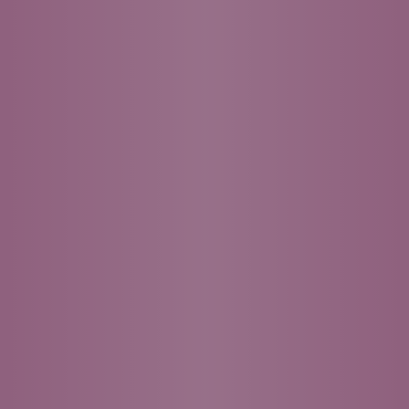
診療時間
月
火
水
木
金
土
日
祝
10：00～13：30
●
●
／
●
●
●※
／
／
14：30～18：00
／
●
／
●
●
／
／
／
休診日：水曜・日曜・祝日
●※土曜は月に一回休診あり、詳しくは新着情報をご覧ください
03-3568-3033